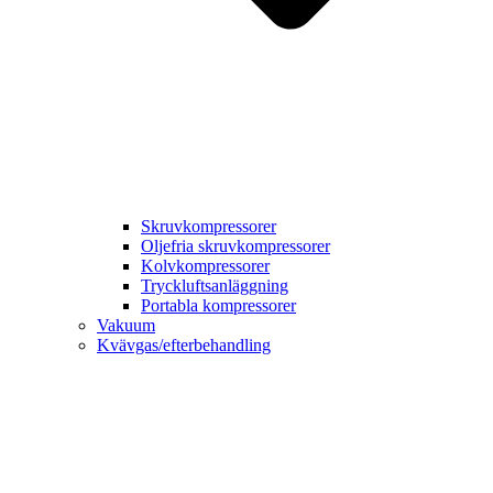
Skruvkompressorer
Oljefria skruvkompressorer
Kolvkompressorer
Tryckluftsanläggning
Portabla kompressorer
Vakuum
Kvävgas/efterbehandling